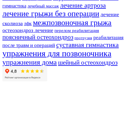
лечение артроза
гимнастика
лечебный массаж
лечение грыжи без операции
лечение
межпозвоночная грыжа
сколиоза
лфк
остеохондроз лечение
перелом реабилитация
поясничный остеохондроз
реабилитация
протрузия
суставная гимнастика
после травм и операций
упражнения для позвоночника
упражнения дома
шейный остеохондроз