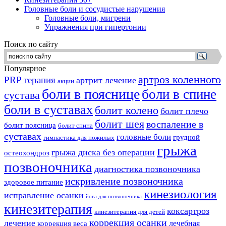
Головные боли и сосудистые нарушения
Головные боли, мигрени
Упражнения при гипертонии
Поиск по сайту
Популярное
артроз коленного
PRP терапия
артрит лечение
акции
боли в пояснице
боли в спине
сустава
боли в суставах
болит колено
болит плечо
болит шея
воспаление в
болит поясница
болит спина
суставах
головные боли
грудной
гимнастика для пожилых
грыжа
грыжа диска без операции
остеохондроз
позвоночника
диагностика позвоночника
искривление позвоночника
здоровое питание
кинезиология
исправление осанки
йога для позвоночника
кинезитерапия
коксартроз
кинезитерапия для детей
коррекция осанки
лечение
лечебная
коррекция веса