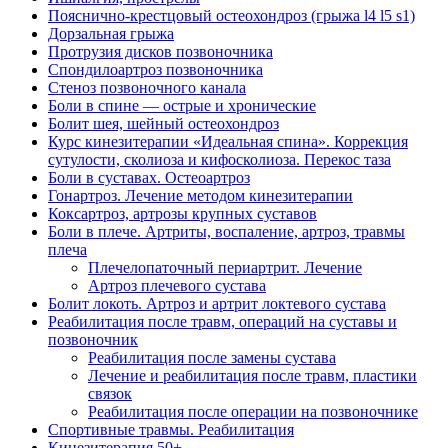
Пояснично-крестцовый остеохондроз (грыжа l4 l5 s1)
Дорзальная грыжа
Протрузия дисков позвоночника
Спондилоартроз позвоночника
Стеноз позвоночного канала
Боли в спине — острые и хронические
Болит шея, шейный остеохондроз
Курс кинезитерапии «Идеальная спина». Коррекция
сутулости, сколиоза и кифосколиоза. Перекос таза
Боли в суставах. Остеоартроз
Гонартроз. Лечение методом кинезитерапии
Коксартроз, артрозы крупных суставов
Боли в плече. Артриты, воспаление, артроз, травмы
плеча
Плечелопаточный периартрит. Лечение
Артроз плечевого сустава
Болит локоть. Артроз и артрит локтевого сустава
Реабилитация после травм, операций на суставы и
позвоночник
Реабилитация после замены сустава
Лечение и реабилитация после травм, пластики
связок
Реабилитация после операции на позвоночнике
Спортивные травмы. Реабилитация
Кинезитерапия 50+