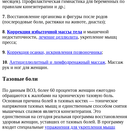
месяцев). Профилактическая гимнастика для беременных по
правилам кинезитерапии и др.;
7
. Восстановление организма и фигуры после родов
(послеродовые боли, растяжки на животе, диастаз);
8
.
Коррекция избыточной массы тела
и мышечной
недостаточности,
лечение целлюлита
, укрепление мышц
пресса;
9
.
Коррекция осанки, искривления позвоночника
;
10
.
Антицеллюлитный и лимфодренажный массаж
. Массаж
рук и ног для женщин.
Тазовые боли
По данным ВОЗ, более 60 процентов женщин ежегодно
обращаются к жалобами на хроническую тазовую боль.
Основная причина болей в тазовых костях — тоническое
напряжения тазовых мышц и единственным способом снятия
мышечных спазмов является кинезитерапия. Это
единственная на сегодня реальная программа восстановления
здоровья женщин, уставших от тазовых болей. В программу
входит специальные
упражнения для укрепления мышц