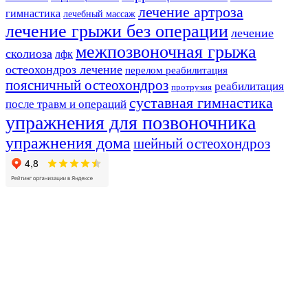
лечение артроза
гимнастика
лечебный массаж
лечение грыжи без операции
лечение
межпозвоночная грыжа
сколиоза
лфк
остеохондроз лечение
перелом реабилитация
поясничный остеохондроз
реабилитация
протрузия
суставная гимнастика
после травм и операций
упражнения для позвоночника
упражнения дома
шейный остеохондроз