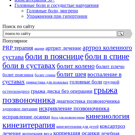
Головные боли и сосудистые нарушения
Головные боли, мигрени
Упражнения при гипертонии
Поиск по сайту
Популярное
артроз коленного
PRP терапия
артрит лечение
акции
боли в пояснице
боли в спине
сустава
боли в суставах
болит колено
болит плечо
болит шея
воспаление в
болит поясница
болит спина
суставах
головные боли
грудной
гимнастика для пожилых
грыжа
грыжа диска без операции
остеохондроз
позвоночника
диагностика позвоночника
искривление позвоночника
здоровое питание
кинезиология
исправление осанки
йога для позвоночника
кинезитерапия
коксартроз
кинезитерапия для детей
коррекция осанки
лечение
лечебная
коррекция веса