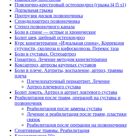
Пояснично-крестцовый остеохондроз (грыжа l4 l5 s1)
Дорзальная грыжа
Протрузия дисков позвоночника
Спондилоартроз позвоночника
Стеноз позвоночного канала
Боли в спине — острые и хронические
Болит шея, шейный остеохондроз
Курс кинезитерапии «Идеальная спина». Коррекция
сутулости, сколиоза и кифосколиоза. Перекос таза
Боли в суставах. Остеоартроз
Гонартроз. Лечение методом кинезитерапии
Коксартроз, артрозы крупных суставов
Боли в плече. Артриты, воспаление, артроз, травмы
плеча
Плечелопаточный периартрит. Лечение
Артроз плечевого сустава
Болит локоть. Артроз и артрит локтевого сустава
Реабилитация после травм, операций на суставы и
позвоночник
Реабилитация после замены сустава
Лечение и реабилитация после травм, пластики
связок
Реабилитация после операции на позвоночнике
Спортивные травмы. Реабилитация
Кинезитерапия 50+