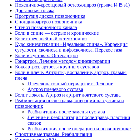
Пояснично-крестцовый остеохондроз (грыжа l4 l5 s1)
Дорзальная грыжа
Протрузия дисков позвоночника
Спондилоартроз позвоночника
Стеноз позвоночного канала
Боли в спине — острые и хронические
Болит шея, шейный остеохондроз
Курс кинезитерапии «Идеальная спина». Коррекция
сутулости, сколиоза и кифосколиоза. Перекос таза
Боли в суставах. Остеоартроз
Гонартроз. Лечение методом кинезитерапии
Коксартроз, артрозы крупных суставов
Боли в плече. Артриты, воспаление, артроз, травмы
плеча
Плечелопаточный периартрит. Лечение
Артроз плечевого сустава
Болит локоть. Артроз и артрит локтевого сустава
Реабилитация после травм, операций на суставы и
позвоночник
Реабилитация после замены сустава
Лечение и реабилитация после травм, пластики
связок
Реабилитация после операции на позвоночнике
Спортивные травмы. Реабилитация
Кинезитерапия 50+