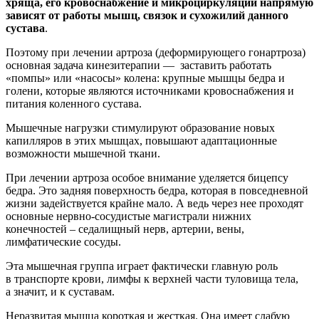
хряща, его кровоснабжение и микроциркуляции напрямую
зависят от работы мышц, связок и сухожилий данного
сустава
.
Поэтому при лечении артроза (деформирующего гонартроза)
основная задача кинезитерапии — заставить работать
«помпы» или «насосы» колена: крупные мышцы бедра и
голени, которые являются источниками кровоснабжения и
питания коленного сустава.
Мышечные нагрузки стимулируют образование новых
капилляров в этих мышцах, повышают адаптационные
возможности мышечной ткани.
При лечении артроза особое внимание уделяется бицепсу
бедра. Это задняя поверхность бедра, которая в повседневной
жизни задействуется крайне мало. А ведь через нее проходят
основные нервно-сосудистые магистрали нижних
конечностей – седалищный нерв, артерии, вены,
лимфатические сосуды.
Эта мышечная группа играет фактически главную роль
в транспорте крови, лимфы к верхней части туловища тела,
а значит, и к суставам.
Неразвитая мышца короткая и жесткая. Она имеет слабую