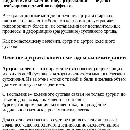
жидкости, выскабливание, артроскопия — не дают
необходимого лечебного эффекта.
Все традиционные методики лечения артрита и артроза
направлены на снятие боли, отека, но они не устраняют
первопричину болезни, не останавливают воспалительные
процессы и деформацию (разрушение) суставного хряща.
Как по-настоящему вылечить артрит и артроз коленного
сустава?
Лечение артрита колена методом кинезитерапии
Артрит колена
– это поражение (воспаление) окружающих
мягких тканей сустава, к которым относятся мышцы, связки и
сухожилия. Из-за отека мягких тканей и
боли в колене
объем
движений в суставе ограничен.
С воспалением коленного сустава связан не только артрит, но
и такие диагнозы, как коленный синовит,
бурсит, хондромаляция надколенника, повреждение
медиального мениска, рога мениска, связок.
Для снятия воспаления в суставе при всех этих диагнозах
врачи все чаще используют дренирование околосуставной