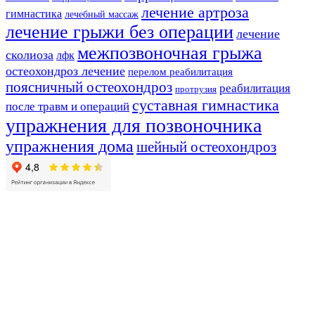
лечение артроза
гимнастика
лечебный массаж
лечение грыжи без операции
лечение
межпозвоночная грыжа
сколиоза
лфк
остеохондроз лечение
перелом реабилитация
поясничный остеохондроз
реабилитация
протрузия
суставная гимнастика
после травм и операций
упражнения для позвоночника
упражнения дома
шейный остеохондроз