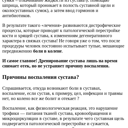
сумки – откачивание жидкости из сустава (с помощью
шприца, который проникает в полость суставной щели и
околосуставных сумок), а затем ввод гормонов и
антибиотиков.
В результате такого «лечения» развиваются дистрофические
процессы, которые приводят к патологической перестройке
кости и хрящей сустава, к изменениям дегенеративного
характера в связках сустава! Не говоря уже о том, что после
процедуры человек постоянно испытывает тупые, мешающие
передвижению
боли в колене
.
И самое главное! Дренирование сустава лишь на время
снимает отек, но не устраняет причину воспаления.
Причины воспаления сустава?
Спрашивается, откуда возникают боли в суставах,
воспаление, если сустав, к примеру, цел, инфекции и травмы
нет, но колено все же болит и отекает ?
Воспаление, как физиологическая реакция, это нарушение
трофики — питания тканей сустава, кровообращения и
микроциркуляции в суставе, в результате чего суставная щель
подвергается патологической перестройке и сужается,