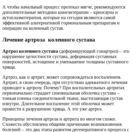
А чтобы начальный процесс протекал мягче, рекомендуются
дополнительные методики кинезитерапии – криосауна и
аутоплазмотерапия, которые на сегодня являются самой
эффективной альтернативой гормональным препаратам и
операции на коленный сустав.
Лечение артроза коленного сустава
Артроз коленного сустава
(деформирующий гонартроз) – это
нарушение целостности сустава, деформация суставных
поверхностей, истощение и уменьшение толщины суставного
хряща.
Артроз, как и артрит, может сопровождаться воспалением.
Артрит, в свою очередь, при отсутствии адекватного лечения
приводит к артрозу. Почему? При воспалительных артритах
первоначально страдает синовиальная оболочка сустава –
тонкая пленка соединительной ткани, выстилающая сустав
изнутри. Длительное воспаление этой оболочки может
привести к разрушению хряща. А это уже артроз.
Принципы лечения артроза и артрита во многом схожи.
Схожесть обусловлена общими причинами возникновения
болезней – это два этапа развития дегенеративного процесса с