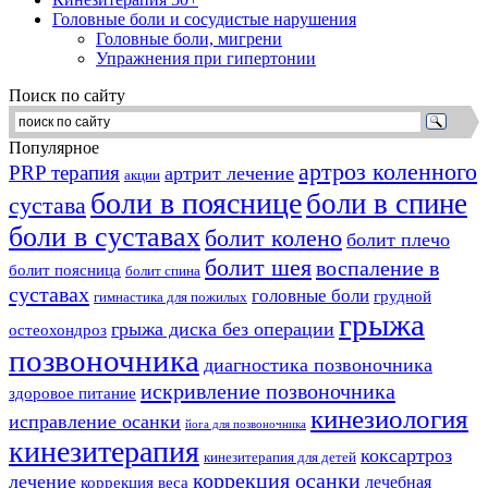
Головные боли и сосудистые нарушения
Головные боли, мигрени
Упражнения при гипертонии
Поиск по сайту
Популярное
артроз коленного
PRP терапия
артрит лечение
акции
боли в пояснице
боли в спине
сустава
боли в суставах
болит колено
болит плечо
болит шея
воспаление в
болит поясница
болит спина
суставах
головные боли
грудной
гимнастика для пожилых
грыжа
грыжа диска без операции
остеохондроз
позвоночника
диагностика позвоночника
искривление позвоночника
здоровое питание
кинезиология
исправление осанки
йога для позвоночника
кинезитерапия
коксартроз
кинезитерапия для детей
коррекция осанки
лечение
лечебная
коррекция веса