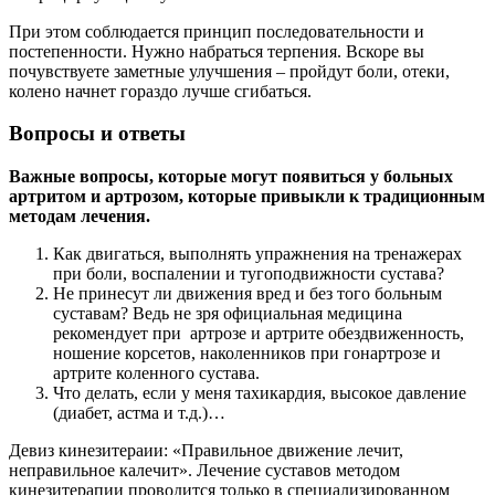
При этом соблюдается принцип последовательности и
постепенности. Нужно набраться терпения. Вскоре вы
почувствуете заметные улучшения – пройдут боли, отеки,
колено начнет гораздо лучше сгибаться.
Вопросы и ответы
Важные вопросы, которые могут появиться у больных
артритом и артрозом, которые привыкли к традиционным
методам лечения.
Как двигаться, выполнять упражнения на тренажерах
при боли, воспалении и тугоподвижности сустава?
Не принесут ли движения вред и без того больным
суставам? Ведь не зря официальная медицина
рекомендует при артрозе и артрите обездвиженность,
ношение корсетов, наколенников при гонартрозе и
артрите коленного сустава.
Что делать, если у меня тахикардия, высокое давление
(диабет, астма и т.д.)…
Девиз кинезитераии: «Правильное движение лечит,
неправильное калечит». Лечение суставов методом
кинезитерапии проводится только в специализированном