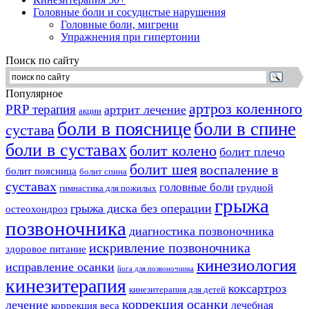
Головные боли и сосудистые нарушения
Головные боли, мигрени
Упражнения при гипертонии
Поиск по сайту
Популярное
артроз коленного
PRP терапия
артрит лечение
акции
боли в пояснице
боли в спине
сустава
боли в суставах
болит колено
болит плечо
болит шея
воспаление в
болит поясница
болит спина
суставах
головные боли
грудной
гимнастика для пожилых
грыжа
грыжа диска без операции
остеохондроз
позвоночника
диагностика позвоночника
искривление позвоночника
здоровое питание
кинезиология
исправление осанки
йога для позвоночника
кинезитерапия
коксартроз
кинезитерапия для детей
коррекция осанки
лечение
лечебная
коррекция веса