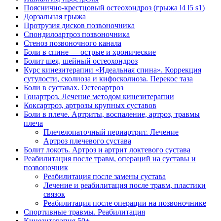
Пояснично-крестцовый остеохондроз (грыжа l4 l5 s1)
Дорзальная грыжа
Протрузия дисков позвоночника
Спондилоартроз позвоночника
Стеноз позвоночного канала
Боли в спине — острые и хронические
Болит шея, шейный остеохондроз
Курс кинезитерапии «Идеальная спина». Коррекция
сутулости, сколиоза и кифосколиоза. Перекос таза
Боли в суставах. Остеоартроз
Гонартроз. Лечение методом кинезитерапии
Коксартроз, артрозы крупных суставов
Боли в плече. Артриты, воспаление, артроз, травмы
плеча
Плечелопаточный периартрит. Лечение
Артроз плечевого сустава
Болит локоть. Артроз и артрит локтевого сустава
Реабилитация после травм, операций на суставы и
позвоночник
Реабилитация после замены сустава
Лечение и реабилитация после травм, пластики
связок
Реабилитация после операции на позвоночнике
Спортивные травмы. Реабилитация
Кинезитерапия 50+