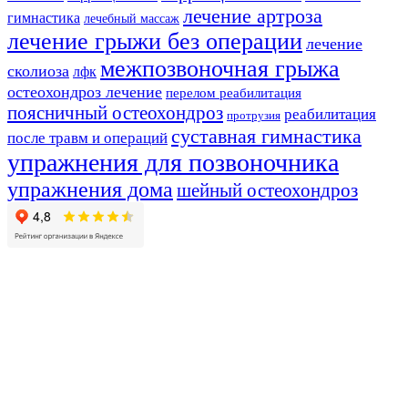
лечение артроза
гимнастика
лечебный массаж
лечение грыжи без операции
лечение
межпозвоночная грыжа
сколиоза
лфк
остеохондроз лечение
перелом реабилитация
поясничный остеохондроз
реабилитация
протрузия
суставная гимнастика
после травм и операций
упражнения для позвоночника
упражнения дома
шейный остеохондроз