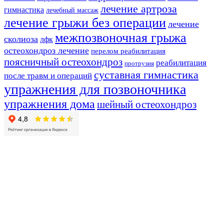
лечение артроза
гимнастика
лечебный массаж
лечение грыжи без операции
лечение
межпозвоночная грыжа
сколиоза
лфк
остеохондроз лечение
перелом реабилитация
поясничный остеохондроз
реабилитация
протрузия
суставная гимнастика
после травм и операций
упражнения для позвоночника
упражнения дома
шейный остеохондроз