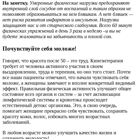
На заметку.
Умеренные физические нагрузки предохраняют
внутренний слой сосудов от воспалений и таким образом не
позволяют образовываться на нем бляшкам. А нет бляшек —
нет риска развития инфарктов и инсультов. Нагрузки
защищают нас и от старческого слабоумия. Всего 60 минут
физических упражнений в день 3 раза в неделю –и вы не
будете жаловаться на забывчивость и плохой со
н.
Почувствуйте себя моложе!
Говорят, что красота после 50 – это труд. Кинезитерапия
требует от человека активного участия в своем
выздоровлении, труда и терпения, но оно того стоит. Почти
все наши пациенты отмечают, что начали чувствовать себя
моложе, а женщины замечают и вполне конкретный видимый
эффект. Правильная физическая активность улучшает общее
состояние всех органов и систем – за счет активизации
лимфатической системы и кровотока происходит
естественный детокс организма. Это, в свою очередь,
помогает женщине прекрасно себя чувствовать, сохранять
красоту кожи, волос, избежать многих возрастных
заболеваний.
В любом возрасте можно улучшить качество жизни и
сохранить молодость!