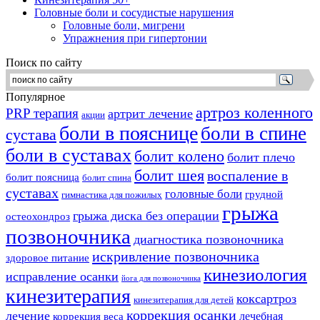
Головные боли и сосудистые нарушения
Головные боли, мигрени
Упражнения при гипертонии
Поиск по сайту
Популярное
артроз коленного
PRP терапия
артрит лечение
акции
боли в пояснице
боли в спине
сустава
боли в суставах
болит колено
болит плечо
болит шея
воспаление в
болит поясница
болит спина
суставах
головные боли
грудной
гимнастика для пожилых
грыжа
грыжа диска без операции
остеохондроз
позвоночника
диагностика позвоночника
искривление позвоночника
здоровое питание
кинезиология
исправление осанки
йога для позвоночника
кинезитерапия
коксартроз
кинезитерапия для детей
коррекция осанки
лечение
лечебная
коррекция веса