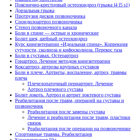
Пояснично-крестцовый остеохондроз (грыжа l4 l5 s1)
Дорзальная грыжа
Протрузия дисков позвоночника
Спондилоартроз позвоночника
Стеноз позвоночного канала
Боли в спине — острые и хронические
Болит шея, шейный остеохондроз
Курс кинезитерапии «Идеальная спина». Коррекция
сутулости, сколиоза и кифосколиоза. Перекос таза
Боли в суставах. Остеоартроз
Гонартроз. Лечение методом кинезитерапии
Коксартроз, артрозы крупных суставов
Боли в плече. Артриты, воспаление, артроз, травмы
плеча
Плечелопаточный периартрит. Лечение
Артроз плечевого сустава
Болит локоть. Артроз и артрит локтевого сустава
Реабилитация после травм, операций на суставы и
позвоночник
Реабилитация после замены сустава
Лечение и реабилитация после травм, пластики
связок
Реабилитация после операции на позвоночнике
Спортивные травмы. Реабилитация
Кинезитерапия 50+