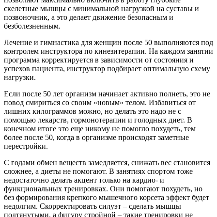
скелетные мышцы с минимальной нагрузкой на суставы и
позвоночник, а это делает движение безопасным и
безболезненным.
Лечение и гимнастика для женщин после 50 выполняются под
контролем инструктора по кинезитерапии. На каждом занятии
программа корректируется в зависимости от состояния и
успехов пациента, инструктор подбирает оптимальную схему
нагрузки.
Если после 50 лет организм начинает активно полнеть, это не
повод смириться со своим «новым» телом. Избавиться от
лишних килограммов можно, но делать это надо не с
помощью лекарств, гормонотерапии и голодных диет. В
конечном итоге это еще никому не помогло похудеть, тем
более после 50, когда в организме происходят заметные
перестройки.
С годами обмен веществ замедляется, снижать вес становится
сложнее, а диеты не помогают. В занятиях спортом тоже
недостаточно делать акцент только на кардио- и
функциональных тренировках. Они помогают похудеть, но
без формирования крепкого мышечного корсета эффект будет
недолгим. Скорректировать силуэт – сделать мышцы
подтянутыми, а фигуру стройной – такие тренировки не