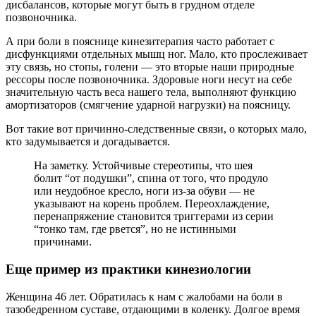
дисбалансов, которые могут быть в грудном отделе
позвоночника.
А при боли в пояснице кинезитерапия часто работает с
дисфункциями отдельных мышц ног. Мало, кто прослеживает
эту связь, но стопы, голени — это вторые наши природные
рессоры после позвоночника. Здоровые ноги несут на себе
значительную часть веса нашего тела, выполняют функцию
амортизаторов (смягчение ударной нагрузки) на поясницу.
Вот такие вот причинно-следственные связи, о которых мало,
кто задумывается и догадывается.
На заметку. Устойчивые стереотипы, что шея
болит “от подушки”, спина от того, что продуло
или неудобное кресло, ноги из-за обуви — не
указывают на корень проблем. Переохлаждение,
перенапряжение становится триггерами из серии
“тонко там, где рвется”, но не истинными
причинами.
Еще пример из практики кинезиологии
Женщина 46 лет. Обратилась к нам с жалобами на боли в
тазобедренном суставе, отдающими в коленку. Долгое время