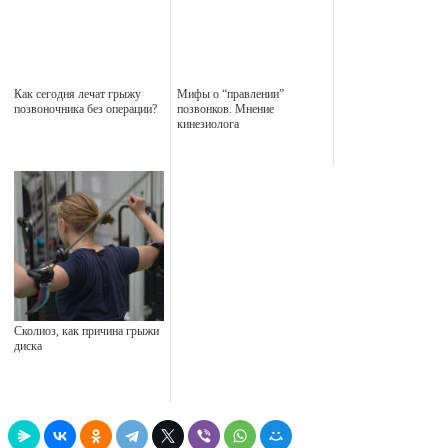
Как сегодня лечат грыжу
Мифы о “правлении”
позвоночника без операции?
позвонков. Мнение
кинезиолога
Сколиоз, как причина грыжи
диска