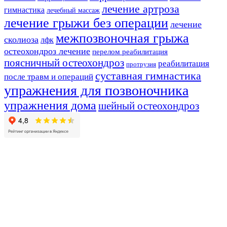
лечение артроза
гимнастика
лечебный массаж
лечение грыжи без операции
лечение
межпозвоночная грыжа
сколиоза
лфк
остеохондроз лечение
перелом реабилитация
поясничный остеохондроз
реабилитация
протрузия
суставная гимнастика
после травм и операций
упражнения для позвоночника
упражнения дома
шейный остеохондроз