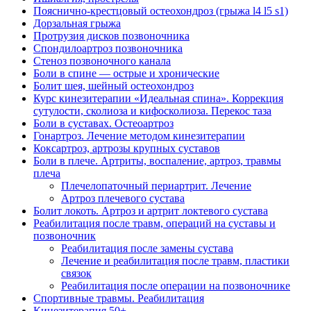
Пояснично-крестцовый остеохондроз (грыжа l4 l5 s1)
Дорзальная грыжа
Протрузия дисков позвоночника
Спондилоартроз позвоночника
Стеноз позвоночного канала
Боли в спине — острые и хронические
Болит шея, шейный остеохондроз
Курс кинезитерапии «Идеальная спина». Коррекция
сутулости, сколиоза и кифосколиоза. Перекос таза
Боли в суставах. Остеоартроз
Гонартроз. Лечение методом кинезитерапии
Коксартроз, артрозы крупных суставов
Боли в плече. Артриты, воспаление, артроз, травмы
плеча
Плечелопаточный периартрит. Лечение
Артроз плечевого сустава
Болит локоть. Артроз и артрит локтевого сустава
Реабилитация после травм, операций на суставы и
позвоночник
Реабилитация после замены сустава
Лечение и реабилитация после травм, пластики
связок
Реабилитация после операции на позвоночнике
Спортивные травмы. Реабилитация
Кинезитерапия 50+