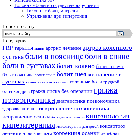
Головные боли и сосудистые нарушения
Головные боли, мигрени
Упражнения при гипертонии
Поиск по сайту
Популярное
артроз коленного
PRP терапия
артрит лечение
акции
боли в пояснице
боли в спине
сустава
боли в суставах
болит колено
болит плечо
болит шея
воспаление в
болит поясница
болит спина
суставах
головные боли
грудной
гимнастика для пожилых
грыжа
грыжа диска без операции
остеохондроз
позвоночника
диагностика позвоночника
искривление позвоночника
здоровое питание
кинезиология
исправление осанки
йога для позвоночника
кинезитерапия
коксартроз
кинезитерапия для детей
коррекция осанки
лечение
лечебная
коррекция веса