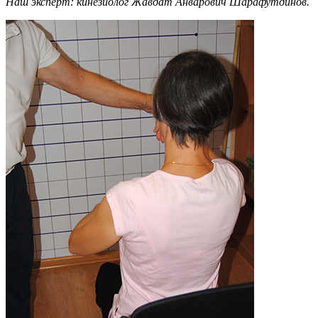
Наш эксперт: кинезиолог Жавдат Анварович Шарафутдинов.