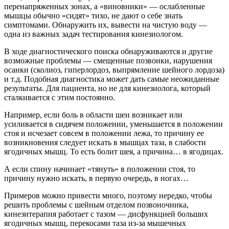
перенапряженных зонах, а «виновники» — ослабленные
мышцы обычно «сидят» тихо, не дают о себе знать
симптомами. Обнаружить их, вывести на чистую воду —
одна из важных задач тестирования кинезиологом.
В ходе диагностического поиска обнаруживаются и другие
возможные проблемы — смещенные позвонки, нарушения
осанки (сколиоз, гиперлордоз, выпрямление шейного лордоза)
и т.д. Подобная диагностика может дать самые неожиданные
результаты. Для пациента, но не для кинезиолога, который
сталкивается с этим постоянно.
Например, если боль в области шеи возникает или
усиливается в сидячем положении, уменьшается в положении
стоя и исчезает совсем в положении лежа, то причину ее
возникновения следует искать в мышцах таза, в слабости
ягодичных мышц. То есть болит шея, а причина… в ягодицах.
А если спину начинает «тянуть» в положении стоя, то
причину нужно искать, в первую очередь, в ногах…
Примеров можно привести много, поэтому нередко, чтобы
решить проблемы с шейным отделом позвоночника,
кинезитерапия работает с тазом — дисфункцией больших
ягодичных мышц, перекосами таза из-за мышечных