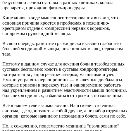
безуспешно лечила суставы в разных клиниках, колола
препараты, проходили физио-процедуры…
Кинезиолог в ходе мышечного тестирования выявил, что
основная причина кроется в проблемах в пояснично-
крестцовом отделе с компрессией нервных корешков,
синдромом грушевидной мышцы.
В свою очередь, развитие грыжи диска вызвано слабостью
большой ягодичной мышцы, поясничных мышц, перекосом
таза.
Поэтому в данном случае для лечения боли в тазобедренных
суставах бесполезно колоть в суставы хондропротекторы,
натирать нпвс, «прогревать» лазером, магнитами и увч.
Нужно устранять первопричины — мышечные дисбалансы,
которые привели к перекосу таза и одновременно работать
над укреплением и развитием эластичности мышц поясницы,
больших ягодичных, избавляться от грыжи в позвоночнике.
Всё в нашем теле взаимосвязано. Наш скелет это единая
система, где одно тянет за собой другое, а не набор отдельных
органов, которые начинают неожиданно болеть сами по себе.
Но, к сожалению, повсеместно медицина “изолированно”