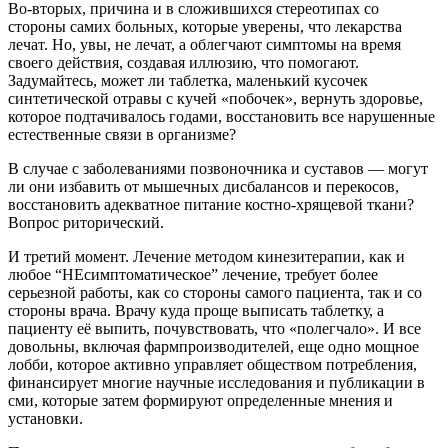
Во-вторых, причина и в сложившихся стереотипах со
стороны самих больных, которые уверены, что лекарства
лечат. Но, увы, не лечат, а облегчают симптомы на время
своего действия, создавая иллюзию, что помогают.
Задумайтесь, может ли таблетка, маленький кусочек
синтетической отравы с кучей «побочек», вернуть здоровье,
которое подтачивалось годами, восстановить все нарушенные
естественные связи в организме?
В случае с заболеваниями позвоночника и суставов — могут
ли они избавить от мышечных дисбалансов и перекосов,
восстановить адекватное питание костно-хрящевой ткани?
Вопрос риторический.
И третий момент. Лечение методом кинезитерапии, как и
любое “НЕсимптоматическое” лечение, требует более
серьезной работы, как со стороны самого пациента, так и со
стороны врача. Врачу куда проще выписать таблетку, а
пациенту её выпить, почувствовать, что «полегчало». И все
довольны, включая фармпроизводителей, еще одно мощное
лобби, которое активно управляет обществом потребления,
финансирует многие научные исследования и публикации в
сми, которые затем формируют определенные мнения и
установки.