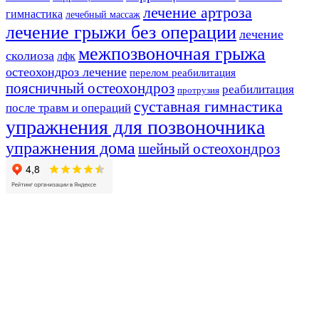
лечение артроза
гимнастика
лечебный массаж
лечение грыжи без операции
лечение
межпозвоночная грыжа
сколиоза
лфк
остеохондроз лечение
перелом реабилитация
поясничный остеохондроз
реабилитация
протрузия
суставная гимнастика
после травм и операций
упражнения для позвоночника
упражнения дома
шейный остеохондроз