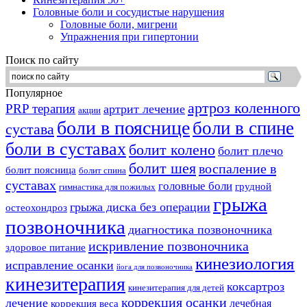
Головные боли и сосудистые нарушения
Головные боли, мигрени
Упражнения при гипертонии
Поиск по сайту
Популярное
артроз коленного
PRP терапия
артрит лечение
акции
боли в пояснице
боли в спине
сустава
боли в суставах
болит колено
болит плечо
болит шея
воспаление в
болит поясница
болит спина
суставах
головные боли
грудной
гимнастика для пожилых
грыжа
грыжа диска без операции
остеохондроз
позвоночника
диагностика позвоночника
искривление позвоночника
здоровое питание
кинезиология
исправление осанки
йога для позвоночника
кинезитерапия
коксартроз
кинезитерапия для детей
коррекция осанки
лечение
лечебная
коррекция веса