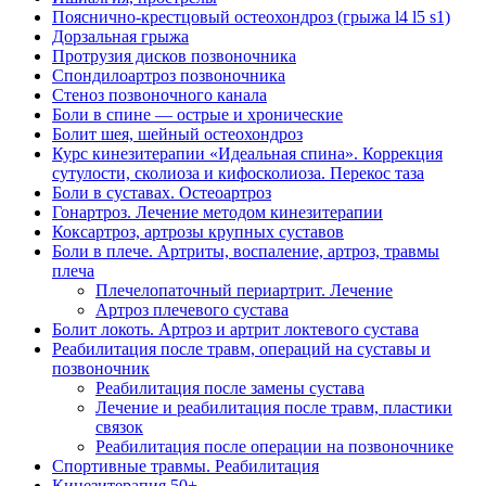
Пояснично-крестцовый остеохондроз (грыжа l4 l5 s1)
Дорзальная грыжа
Протрузия дисков позвоночника
Спондилоартроз позвоночника
Стеноз позвоночного канала
Боли в спине — острые и хронические
Болит шея, шейный остеохондроз
Курс кинезитерапии «Идеальная спина». Коррекция
сутулости, сколиоза и кифосколиоза. Перекос таза
Боли в суставах. Остеоартроз
Гонартроз. Лечение методом кинезитерапии
Коксартроз, артрозы крупных суставов
Боли в плече. Артриты, воспаление, артроз, травмы
плеча
Плечелопаточный периартрит. Лечение
Артроз плечевого сустава
Болит локоть. Артроз и артрит локтевого сустава
Реабилитация после травм, операций на суставы и
позвоночник
Реабилитация после замены сустава
Лечение и реабилитация после травм, пластики
связок
Реабилитация после операции на позвоночнике
Спортивные травмы. Реабилитация
Кинезитерапия 50+