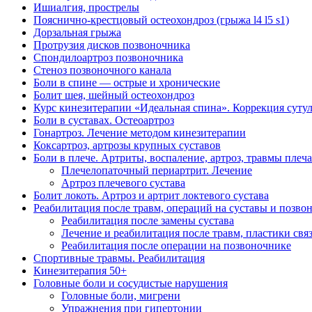
Ишиалгия, прострелы
Пояснично-крестцовый остеохондроз (грыжа l4 l5 s1)
Дорзальная грыжа
Протрузия дисков позвоночника
Спондилоартроз позвоночника
Стеноз позвоночного канала
Боли в спине — острые и хронические
Болит шея, шейный остеохондроз
Курс кинезитерапии «Идеальная спина». Коррекция сутуло
Боли в суставах. Остеоартроз
Гонартроз. Лечение методом кинезитерапии
Коксартроз, артрозы крупных суставов
Боли в плече. Артриты, воспаление, артроз, травмы плеча
Плечелопаточный периартрит. Лечение
Артроз плечевого сустава
Болит локоть. Артроз и артрит локтевого сустава
Реабилитация после травм, операций на суставы и позво
Реабилитация после замены сустава
Лечение и реабилитация после травм, пластики свя
Реабилитация после операции на позвоночнике
Спортивные травмы. Реабилитация
Кинезитерапия 50+
Головные боли и сосудистые нарушения
Головные боли, мигрени
Упражнения при гипертонии