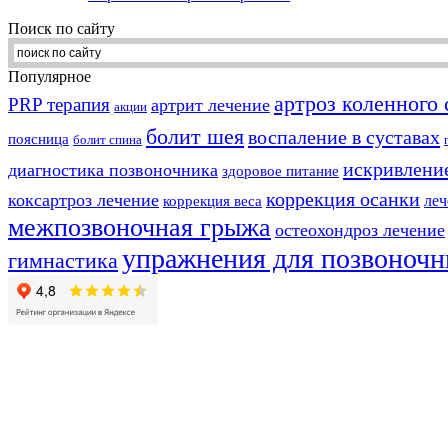
Поиск по сайту
Популярное
артроз коленного 
PRP терапия
артрит лечение
акции
болит шея
воспаление в суставах
поясница
болит спина
искривлени
диагностика позвоночника
здоровое питание
коррекция осанки
коксартроз лечение
леч
коррекция веса
межпозвоночная грыжа
остеохондроз лечение
упражнения для позвоночн
гимнастика