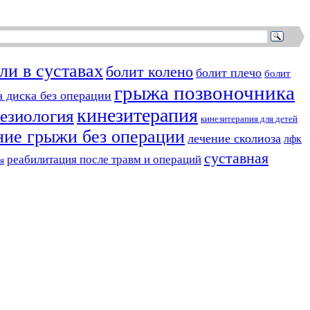
ли в суставах
болит колено
болит плечо
болит
грыжа позвоночника
 диска без операции
кинезитерапия
езиология
кинезитерапия для детей
ние грыжи без операции
лечение сколиоза
лфк
суставная
реабилитация после травм и операций
я