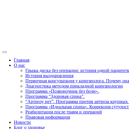
Главная
О нас
Грыжа диска без операции: история одной пациент
История выздоровления
Первичная консультация у кинезиолога. Почему она
Диагностика методом прикладной кинезиологии
Программа «Позвоночник без боли».
Программа “Здоровая спина”.
“Артрозу нет”. Программа против артроза крупных 
Программа «Идеальная спина». Коррекция сутулост
Реабилитация после травм и операций
Правовая информация
Новости
Блог о здоровье