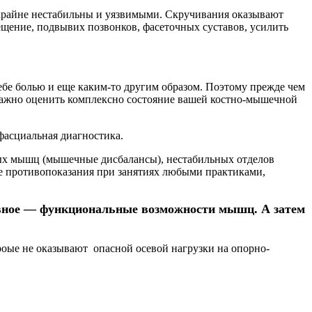
 крайне нестабильны и уязвимыми. Скручивания оказывают
ещение, подвывих позвонков, фасеточных суставов, усилить
себе болью и еще каким-то другим образом. Поэтому прежде чем
 важно оценить комплексно состояние вашей костно-мышечной
асциальная диагностика.
ных мышц (мышечные дисбалансы), нестабильных отделов
ые противопоказания при занятиях любыми практиками,
лавное — функциональные возможности мышц. А затем
оые не оказывают опасной осевой нагрузки на опорно-