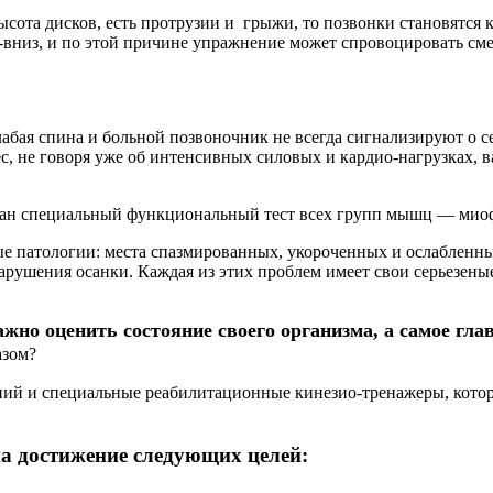
сота дисков, есть протрузии и грыжи, то позвонки становятся
-вниз, и по этой причине упражнение может спровоцировать см
Слабая спина и больной позвоночник не всегда сигнализируют о 
ес, не говоря уже об интенсивных силовых и кардио-нагрузках,
тан специальный функциональный тест всех групп мышц — миоф
ые патологии: места спазмированных, укороченных и ослаблен
нарушения осанки. Каждая из этих проблем имеет свои серьезен
ажно оценить состояние своего организма, а самое г
азом?
ений и специальные реабилитационные кинезио-тренажеры, котор
а достижение следующих целей: