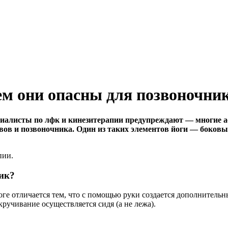
ем они опасны для позвоночни
циалисты по лфк и кинезитерапии предупреждают — многие а
вов и позвоночника. Один из таких элементов йоги — боковы
пии.
ник?
оге отличается тем, что с помощью руки создается дополнитель
кручивание осуществляется сидя (а не лежа).