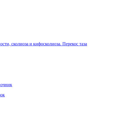
сти, сколиоза и кифосколиоза. Перекос таза
ночник
зок