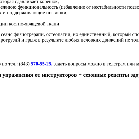
оторая сдавливает корешок,
режнюю функциональность (избавление от нестабильности позв
х и поддерживающие позвонки,
ации костно-хрящевой ткани
ь сеанс физиотрерапи, остеопатии, но единственный, который с
протрузий и грыж в результате любых неловких движений не толь
 по тел.: (843)
570-55-25,
задать вопросы можно в телеграм или 
 упражнения от инструкторов + сезонные рецепты здо