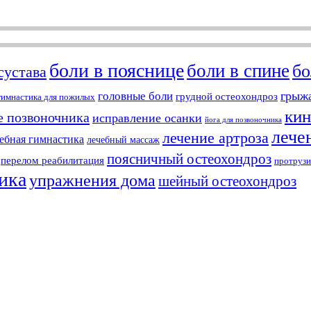
боли в пояснице
боли в спине
бо
сустава
грыжа
головные боли
грудной остеохондроз
гимнастика для пожилых
кин
е позвоночника
исправление осанки
йога для позвоночника
лече
лечение артроза
ебная гимнастика
лечебный массаж
поясничный остеохондроз
перелом реабилитация
протрузи
ика
упражнения дома
шейный остеохондроз