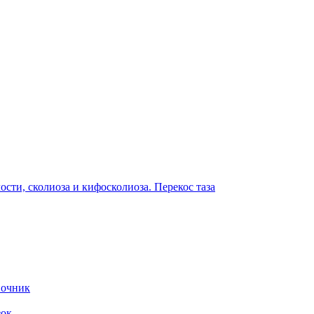
сти, сколиоза и кифосколиоза. Перекос таза
ночник
зок