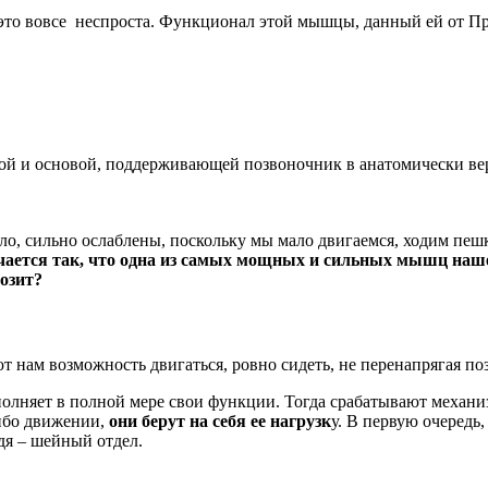
 это вовсе неспроста. Функционал этой мышцы, данный ей от Пр
орой и основой, поддерживающей позвоночник в анатомически в
о, сильно ослаблены, поскольку мы мало двигаемся, ходим пешк
чается так, что одна из самых мощных и сильных мышц нашего
озит?
нам возможность двигаться, ровно сидеть, не перенапрягая по
выполняет в полной мере свои функции. Тогда срабатывают меха
либо движении,
они берут на себя ее нагрузк
у. В первую очеред
дя – шейный отдел.