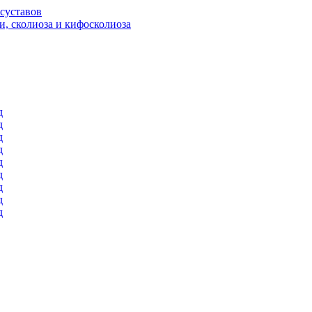
суставов
и, сколиоза и кифосколиоза
д
д
д
д
д
д
д
д
д