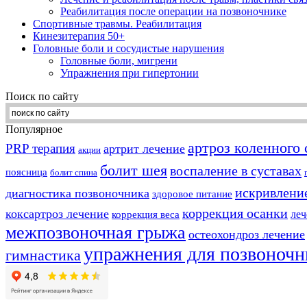
Реабилитация после операции на позвоночнике
Спортивные травмы. Реабилитация
Кинезитерапия 50+
Головные боли и сосудистые нарушения
Головные боли, мигрени
Упражнения при гипертонии
Поиск по сайту
Популярное
артроз коленного 
PRP терапия
артрит лечение
акции
болит шея
воспаление в суставах
поясница
болит спина
искривлени
диагностика позвоночника
здоровое питание
коррекция осанки
коксартроз лечение
леч
коррекция веса
межпозвоночная грыжа
остеохондроз лечение
упражнения для позвоночн
гимнастика