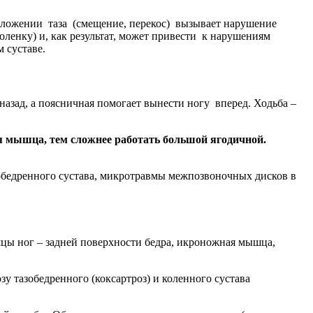
положении таза (смещение, перекос) вызывает нарушение
ленку) и, как результат, может привести к нарушениям
 суставе.
азад, а поясничная помогает вынести ногу вперед. Ходьба –
я мышца, тем сложнее работать большой ягодичной.
обедренного сустава, микротравмы межпозвоночных дисков в
шцы ног – задней поверхности бедра, икроножная мышца,
зу тазобедренного (коксартроз) и коленного сустава