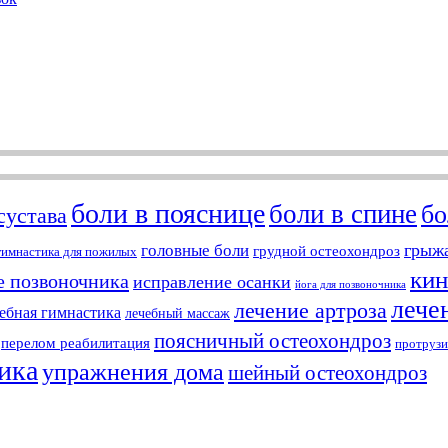
боли в пояснице
боли в спине
бо
сустава
грыжа
головные боли
грудной остеохондроз
гимнастика для пожилых
кин
е позвоночника
исправление осанки
йога для позвоночника
лече
лечение артроза
ебная гимнастика
лечебный массаж
поясничный остеохондроз
перелом реабилитация
протрузи
ика
упражнения дома
шейный остеохондроз