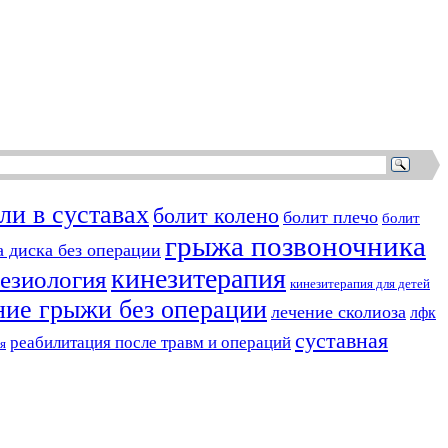
ли в суставах
болит колено
болит плечо
болит
грыжа позвоночника
 диска без операции
кинезитерапия
езиология
кинезитерапия для детей
ние грыжи без операции
лечение сколиоза
лфк
суставная
реабилитация после травм и операций
я