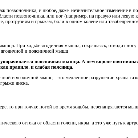
этаж позвоночника, и любое, даже незначительное изменение в 
асти позвоночника, или ног (например, на правую или левую ко
е, протрузиям и грыжам, боли в одном колене или тазобедренном
шца. При ходьбе ягодичная мышца, сокращаясь, отводит ногу н
й ягодичной и поясничной мышц.
 укорачивается поясничная мышца. А чем короче пояснична
как правило, и слабая поясница.
ичной и ягодичной мышц – это медленное разрушение хряща таз
 грыжи диска.
ре, то при толчке ногой во время ходьбы, перенапрягаются мы
ческого оттока от области голени, икры, а это уже путь к артро