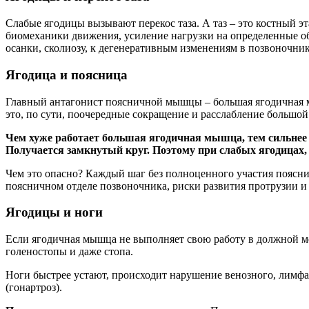
Слабые ягодицы вызывают перекос таза. А таз – это костный 
биомеханики движения, усиление нагрузки на определенные обл
осанки, сколиозу, к дегенеративным изменениям в позвоночник
Ягодица и поясница
Главный антагонист поясничной мышцы – большая ягодичная мы
это, по сути, поочередные сокращение и расслабление большо
Чем хуже работает большая ягодичная мышца, тем сильнее
Получается замкнутый круг. Поэтому при слабых ягодицах, 
Чем это опасно? Каждый шаг без полноценного участия поясн
поясничном отделе позвоночника, риски развития протрузии и
Ягодицы и ноги
Если ягодичная мышца не выполняет свою работу в должной ме
голеностопы и даже стопа.
Ноги быстрее устают, происходит нарушение венозного, лимфати
(гонартроз).