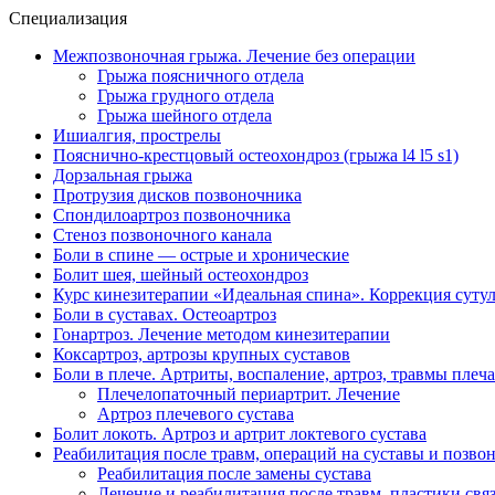
Специализация
Межпозвоночная грыжа. Лечение без операции
Грыжа поясничного отдела
Грыжа грудного отдела
Грыжа шейного отдела
Ишиалгия, прострелы
Пояснично-крестцовый остеохондроз (грыжа l4 l5 s1)
Дорзальная грыжа
Протрузия дисков позвоночника
Спондилоартроз позвоночника
Стеноз позвоночного канала
Боли в спине — острые и хронические
Болит шея, шейный остеохондроз
Курс кинезитерапии «Идеальная спина». Коррекция сутуло
Боли в суставах. Остеоартроз
Гонартроз. Лечение методом кинезитерапии
Коксартроз, артрозы крупных суставов
Боли в плече. Артриты, воспаление, артроз, травмы плеча
Плечелопаточный периартрит. Лечение
Артроз плечевого сустава
Болит локоть. Артроз и артрит локтевого сустава
Реабилитация после травм, операций на суставы и позво
Реабилитация после замены сустава
Лечение и реабилитация после травм, пластики свя