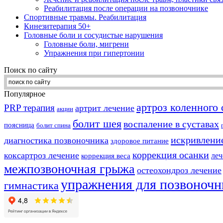
Реабилитация после операции на позвоночнике
Спортивные травмы. Реабилитация
Кинезитерапия 50+
Головные боли и сосудистые нарушения
Головные боли, мигрени
Упражнения при гипертонии
Поиск по сайту
Популярное
артроз коленного 
PRP терапия
артрит лечение
акции
болит шея
воспаление в суставах
поясница
болит спина
искривлени
диагностика позвоночника
здоровое питание
коррекция осанки
коксартроз лечение
леч
коррекция веса
межпозвоночная грыжа
остеохондроз лечение
упражнения для позвоночн
гимнастика