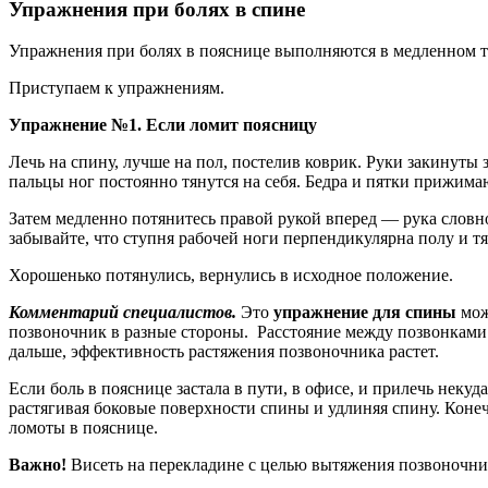
Упражнения при болях в спине
Упражнения при болях в пояснице выполняются в медленном т
Приступаем к упражнениям.
Упражнение №1. Если ломит поясницу
Лечь на спину, лучше на пол, постелив коврик. Руки закинуты
пальцы ног постоянно тянутся на себя. Бедра и пятки прижимаю
Затем медленно потянитесь правой рукой вперед — рука словно
забывайте, что ступня рабочей ноги перпендикулярна полу и тян
Хорошенько потянулись, вернулись в исходное положение.
Комментарий специалистов.
Это
упражнение для спины
мож
позвоночник в разные стороны. Расстояние между позвонками 
дальше, эффективность растяжения позвоночника растет.
Если боль в пояснице застала в пути, в офисе, и прилечь неку
растягивая боковые поверхности спины и удлиняя спину. Конеч
ломоты в пояснице.
Важно!
Висеть на перекладине с целью вытяжения позвоночник