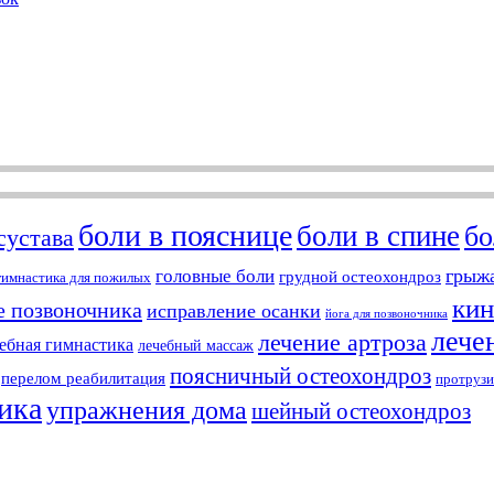
боли в пояснице
боли в спине
бо
сустава
грыжа
головные боли
грудной остеохондроз
гимнастика для пожилых
кин
е позвоночника
исправление осанки
йога для позвоночника
лече
лечение артроза
ебная гимнастика
лечебный массаж
поясничный остеохондроз
перелом реабилитация
протрузи
ика
упражнения дома
шейный остеохондроз