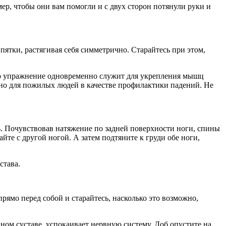
р, чтобы они вам помогли и с двух сторон потянули руки и
 пятки, растягивая себя симметрично. Старайтесь при этом,
Это упражнение одновременно служит для укрепления мышц
зно для пожилых людей в качестве профилактики падений. Не
ать. Почувствовав натяжение по задней поверхности ноги, спины
йте с другой ногой. А затем подтяните к груди обе ноги,
става.
прямо перед собой и старайтесь, насколько это возможно,
нном суставе, успокаивает нервную систему. Лоб опустите на