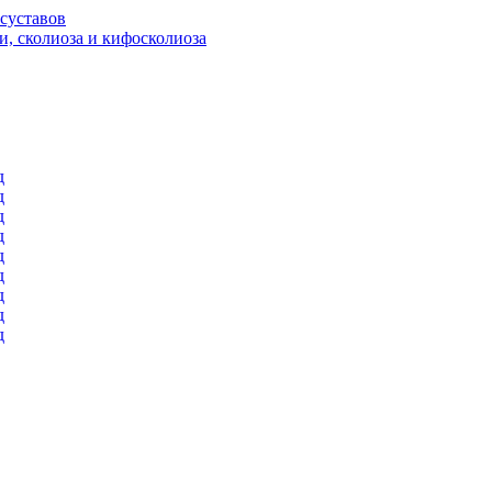
суставов
и, сколиоза и кифосколиоза
д
д
д
д
д
д
д
д
д