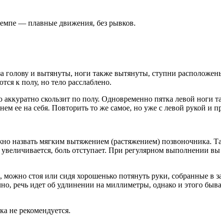
емпе — плавные движения, без рывков.
 за голову и вытянуты, ноги также вытянуты, ступни расположе
тся к полу, но тело расслаблено.
 аккуратно скользит по полу. Одновременно пятка левой ноги т
ем ее на себя. Повторить то же самое, но уже с левой рукой и п
но назвать мягким вытяжением (растяжением) позвоночника. Так
увеличивается, боль отступает. При регулярном выполнении вы 
да, можно стоя или сидя хорошенько потянуть руки, собранные в 
но, речь идет об удлинении на миллиметры, однако и этого быв
а не рекомендуется.