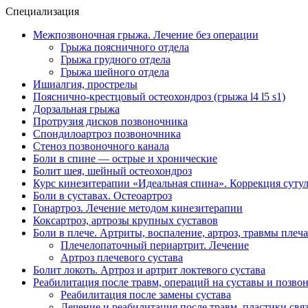
Специализация
Межпозвоночная грыжа. Лечение без операции
Грыжа поясничного отдела
Грыжа грудного отдела
Грыжа шейного отдела
Ишиалгия, прострелы
Пояснично-крестцовый остеохондроз (грыжа l4 l5 s1)
Дорзальная грыжа
Протрузия дисков позвоночника
Спондилоартроз позвоночника
Стеноз позвоночного канала
Боли в спине — острые и хронические
Болит шея, шейный остеохондроз
Курс кинезитерапии «Идеальная спина». Коррекция сутуло
Боли в суставах. Остеоартроз
Гонартроз. Лечение методом кинезитерапии
Коксартроз, артрозы крупных суставов
Боли в плече. Артриты, воспаление, артроз, травмы плеча
Плечелопаточный периартрит. Лечение
Артроз плечевого сустава
Болит локоть. Артроз и артрит локтевого сустава
Реабилитация после травм, операций на суставы и позво
Реабилитация после замены сустава
Лечение и реабилитация после травм, пластики свя