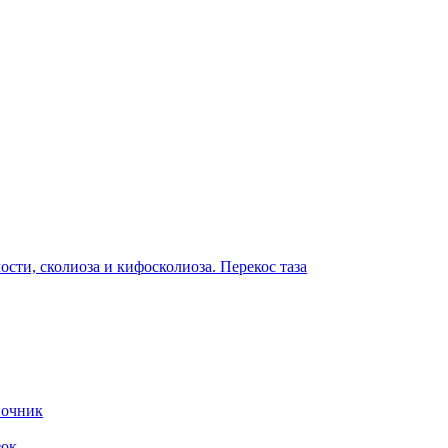
сти, сколиоза и кифосколиоза. Перекос таза
ночник
зок