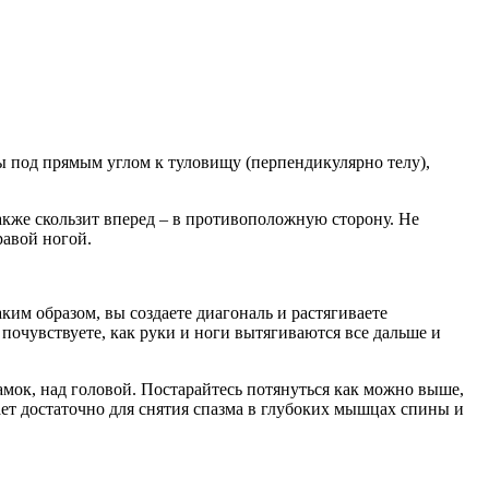
ны под прямым углом к туловищу (перпендикулярно телу),
акже скользит вперед – в противоположную сторону. Не
равой ногой.
им образом, вы создаете диагональ и растягиваете
почувствуете, как руки и ноги вытягиваются все дальше и
замок, над головой. Постарайтесь потянуться как можно выше,
ает достаточно для снятия спазма в глубоких мышцах спины и