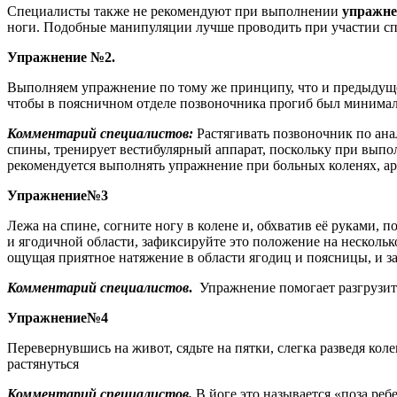
Специалисты также не рекомендуют при выполнении
упражне
ноги. Подобные манипуляции лучше проводить при участии сп
Упражнение №2.
Выполняем упражнение по тому же принципу, что и предыдущее, т
чтобы в поясничном отделе позвоночника прогиб был минима
Комментарий специалистов:
Растягивать позвоночник по ана
спины, тренирует вестибулярный аппарат, поскольку при выпо
рекомендуется выполнять упражнение при больных коленях, арт
Упражнение№3
Лежа на спине, согните ногу в колене и, обхватив её руками, 
и ягодичной области, зафиксируйте это положение на несколько
ощущая приятное натяжение в области ягодиц и поясницы, и за
Комментарий специалистов
.
Упражнение помогает разгрузит
Упражнение№4
Перевернувшись на живот, сядьте на пятки, слегка разведя коле
растянуться
Комментарий специалистов.
В йоге это называется «поза реб