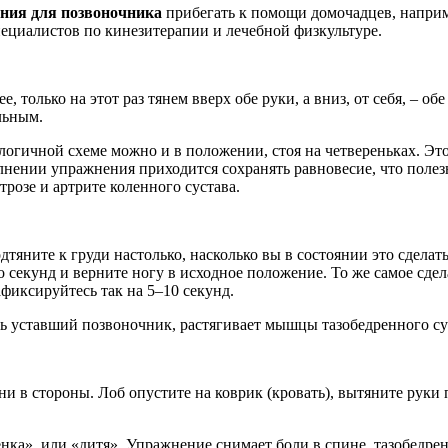
ния для позвоночника
прибегать к помощи домочадцев, наприме
ециалистов по кинезитерапии и лечебной физкультуре.
олько на этот раз тянем вверх обе руки, а вниз, от себя, – обе
льным.
логичной схеме можно и в положении, стоя на четвереньках. 
лнении упражнения приходится сохранять равновесие, что поле
розе и артрите коленного сустава.
подтяните к груди настолько, насколько вы в состоянии это сдел
 секунд и верните ногу в исходное положение. То же самое сдела
фиксируйтесь так на 5–10 секунд.
ь уставший позвоночник, растягивает мышцы тазобедренного су
ни в стороны. Лоб опустите на коврик (кровать), вытяните руки 
енка», или «дитя». Упражнение снимает боли в спине, тазобедре