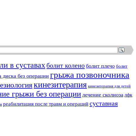
ли в суставах
болит колено
болит плечо
болит
грыжа позвоночника
 диска без операции
кинезитерапия
езиология
кинезитерапия для детей
ние грыжи без операции
лечение сколиоза
лфк
суставная
реабилитация после травм и операций
я