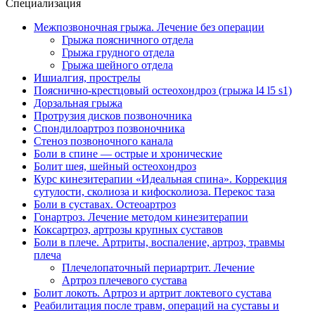
Специализация
Межпозвоночная грыжа. Лечение без операции
Грыжа поясничного отдела
Грыжа грудного отдела
Грыжа шейного отдела
Ишиалгия, прострелы
Пояснично-крестцовый остеохондроз (грыжа l4 l5 s1)
Дорзальная грыжа
Протрузия дисков позвоночника
Спондилоартроз позвоночника
Стеноз позвоночного канала
Боли в спине — острые и хронические
Болит шея, шейный остеохондроз
Курс кинезитерапии «Идеальная спина». Коррекция
сутулости, сколиоза и кифосколиоза. Перекос таза
Боли в суставах. Остеоартроз
Гонартроз. Лечение методом кинезитерапии
Коксартроз, артрозы крупных суставов
Боли в плече. Артриты, воспаление, артроз, травмы
плеча
Плечелопаточный периартрит. Лечение
Артроз плечевого сустава
Болит локоть. Артроз и артрит локтевого сустава
Реабилитация после травм, операций на суставы и