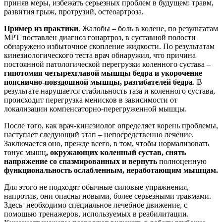
приняв меры, избежать серьезных проблем в будущем: травм,
развития грыж, протрузий, остеоартроза.
Пример из практики
. Жалобы – боль в колене, по результатам
МРТ поставлен диагноз гонартроз, в суставной полости
обнаружено избыточное скопление жидкости. По результатам
кинезиологического теста врач обнаружил, что причина
постоянной патологической перегрузки коленного сустава –
гипотомия четырехглавой мышцы бедра и укорочение
пояснично-повздошной мышцы, разгибателей бедра
. В
результате нарушается стабильность таза и коленного сустава,
происходит перегрузка менисков в зависимости от
локализации компенсаторно-перегруженной мышцы.
После того, как врач-кинезиолог определяет корень проблемы,
наступает следующий этап – непосредственно лечение.
Заключается оно, прежде всего, в том, чтобы нормализовать
тонус мышц
, окружающих коленный сустав, снять
напряжение со спазмированных и вернуть
полноценную
функциональность ослабленным, неработающим мышцам.
Для этого не подходят обычные силовые упражнения,
напротив, они опасны новыми, более серьезными травмами.
Здесь необходимо специальное лечебное движение, с
помощью тренажеров, используемых в реабилитации.