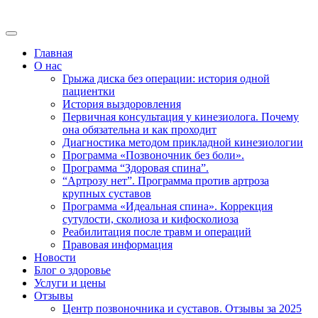
Главная
О нас
Грыжа диска без операции: история одной
пациентки
История выздоровления
Первичная консультация у кинезиолога. Почему
она обязательна и как проходит
Диагностика методом прикладной кинезиологии
Программа «Позвоночник без боли».
Программа “Здоровая спина”.
“Артрозу нет”. Программа против артроза
крупных суставов
Программа «Идеальная спина». Коррекция
сутулости, сколиоза и кифосколиоза
Реабилитация после травм и операций
Правовая информация
Новости
Блог о здоровье
Услуги и цены
Отзывы
Центр позвоночника и суставов. Отзывы за 2025