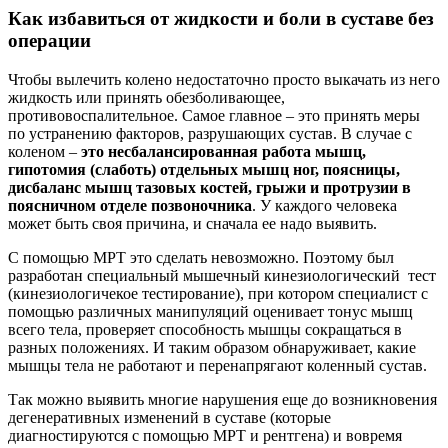
Как избавитьcя от жидкости и боли в суставе без
операции
Чтобы вылечить колено недостаточно просто выкачать из него
жидкость или принять обезболивающее,
противовоспалительное. Самое главное – это принять меры
по устранению факторов, разрушающих сустав. В случае с
коленом –
это несбалансированная работа мышц,
гипотомия (слаботь) отдельных мышц ног, поясницы,
дисбаланс мышц тазовых костей, грыжи и протрузии в
поясничном отделе позвоночника
. У каждого человека
может быть своя причина, и сначала ее надо выявить.
С помощью МРТ это сделать невозможно. Поэтому был
разработан специальный мышечный кинезиологический тест
(кинезиологичекое тестирование), при котором специалист с
помощью различных манипуляций оценивает тонус мышц
всего тела, проверяет способность мышцы сокращаться в
разных положениях. И таким образом обнаруживает, какие
мышцы тела не работают и перенапрягают коленный сустав.
Так можно выявить многие нарушения еще до возникновения
дегенеративных изменений в суставе (которые
диагностируются с помощью МРТ и рентгена) и вовремя