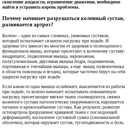
скопление жидкости, ограничение движения, необходимо
найти и устранить корень проблемы.
Почему начинает разрушаться коленный сустав,
развивается артроз?
Колено – один из самых сложных, уязвимых суставов,
который испытывает сильную нагрузку при ходьбе. И
здоровье его зависит во многом от здоровья и полноценного
функционала мышц, которые прилегают к коленному суставу:
квадрицепс, подколенная мышца, икроножная,
полусухожильная, двуглавая мышца бедра, подошвенная,
портняжная и тончайшая мышцы, а еще мышц позвоночника
в области поясницы и ягодиц, которые частично берут на себя
ударную нагрузку при ходьбе.
Если какая-то одна мышца ослабевает, выключается из работы
при ходьбе, то колено начинает испытывать повышенную
нагрузку, прилегающие мягкие ткани спазмируются, связки
коленного сустава патологически укорачиваются, нарушается
питание и кровоснабжение сустава. Как результат, развитие
остеоартроза (разрушение хрящевой ткани с последующей
деформацией), воспаление суставной сумки (синовиальной
оболочки), которая окружает сустав, тугоподвижность и боль.