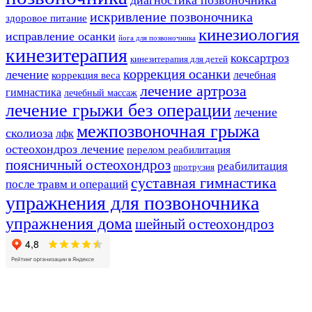
диагностика позвоночника
искривление позвоночника
здоровое питание
кинезиология
исправление осанки
йога для позвоночника
кинезитерапия
коксартроз
кинезитерапия для детей
коррекция осанки
лечение
лечебная
коррекция веса
лечение артроза
гимнастика
лечебный массаж
лечение грыжи без операции
лечение
межпозвоночная грыжа
сколиоза
лфк
остеохондроз лечение
перелом реабилитация
поясничный остеохондроз
реабилитация
протрузия
суставная гимнастика
после травм и операций
упражнения для позвоночника
упражнения дома
шейный остеохондроз