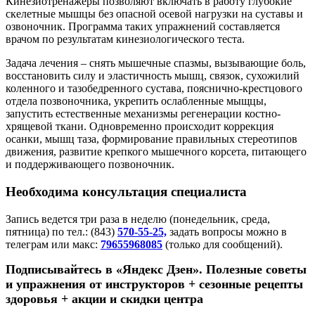
Кинезиотренажеры позволяют включать в работу глубокие
скелетные мышцы без опасной осевой нагрузки на суставы и
озвоночник. Программа таких упражнений составляется
врачом по результатам кинезиологического теста.
Задача лечения – снять мышечные спазмы, вызывающие боль,
восстановить силу и эластичность мышц, связок, сухожилий
коленного и тазобедренного сустава, пояснично-крестцового
отдела позвоночника, укрепить ослабленные мыщцы,
запустить естественные механизмы регенерации костно-
хрящевой ткани. Одновременно происходит коррекция
осанки, мышц таза, формирование правильных стереотипов
движения, развитие крепкого мышечного корсета, питающего
и поддерживающего позвоночник.
Необходима консультация специалиста
Запись ведется три раза в неделю (понедельник, среда,
пятница) по тел.: (843)
570-55-25,
задать вопросы можно в
телеграм или макс:
79655968085
(только для сообщений).
Подписывайтесь в «Яндекс Дзен». Полезные советы
и упражнения от инструкторов + сезонные рецепты
здоровья + акции и скидки центра