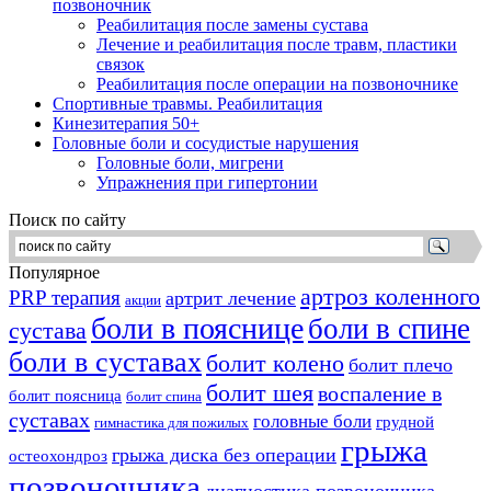
позвоночник
Реабилитация после замены сустава
Лечение и реабилитация после травм, пластики
связок
Реабилитация после операции на позвоночнике
Спортивные травмы. Реабилитация
Кинезитерапия 50+
Головные боли и сосудистые нарушения
Головные боли, мигрени
Упражнения при гипертонии
Поиск по сайту
Популярное
артроз коленного
PRP терапия
артрит лечение
акции
боли в пояснице
боли в спине
сустава
боли в суставах
болит колено
болит плечо
болит шея
воспаление в
болит поясница
болит спина
суставах
головные боли
грудной
гимнастика для пожилых
грыжа
грыжа диска без операции
остеохондроз
позвоночника