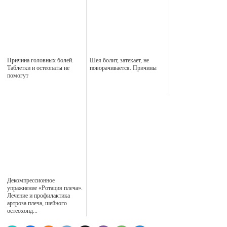
Причина головных болей.
Шея болит, затекает, не
Таблетки и остеопаты не
поворачивается. Причины
помогут
Декомпрессионное
упражнение «Ротация плеча».
Лечение и профилактика
артроза плеча, шейного
остеохонд...