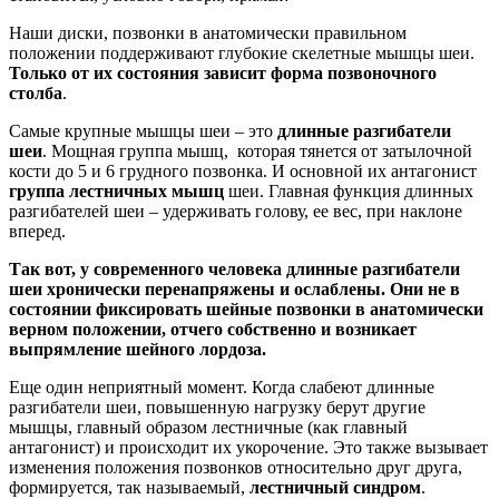
Наши диски, позвонки в анатомически правильном
положении поддерживают глубокие скелетные мышцы шеи.
Только от их состояния зависит форма позвоночного
столба
.
Самые крупные мышцы шеи – это
длинные разгибатели
шеи
. Мощная группа мышц, которая тянется от затылочной
кости до 5 и 6 грудного позвонка. И основной их антагонист
группа лестничных мышц
шеи. Главная функция длинных
разгибателей шеи – удерживать голову, ее вес, при наклоне
вперед.
Так вот, у современного человека длинные разгибатели
шеи хронически перенапряжены и ослаблены. Они не в
состоянии фиксировать шейные позвонки в анатомически
верном положении, отчего собственно и возникает
выпрямление шейного лордоза.
Еще один неприятный момент. Когда слабеют длинные
разгибатели шеи, повышенную нагрузку берут другие
мышцы, главный образом лестничные (как главный
антагонист) и происходит их укорочение. Это также вызывает
изменения положения позвонков относительно друг друга,
формируется, так называемый,
лестничный синдром
.