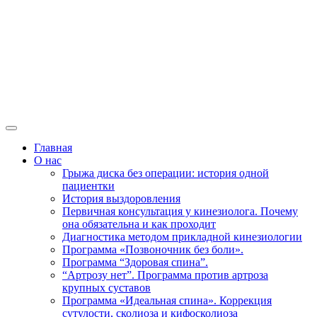
Главная
О нас
Грыжа диска без операции: история одной
пациентки
История выздоровления
Первичная консультация у кинезиолога. Почему
она обязательна и как проходит
Диагностика методом прикладной кинезиологии
Программа «Позвоночник без боли».
Программа “Здоровая спина”.
“Артрозу нет”. Программа против артроза
крупных суставов
Программа «Идеальная спина». Коррекция
сутулости, сколиоза и кифосколиоза