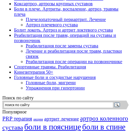
Коксартроз, артрозы крупных суставов
Боли в плече. Артриты, воспаление, артроз, травмы
плеча
Плечелопаточный периартрит. Лечение
Артроз плечевого сустава
Болит локоть. Артроз и артрит локтевого сустава
Реабилитация после травм, операций на суставы и
позвоночник
Реабилитация после замены сустава
Лечение и реабилитация после травм, пластики
связок
Реабилитация после операции на позвоночнике
Спортивные травмы. Реабилитация
Кинезитерапия 50+
Головные боли и сосудистые нарушения
Головные боли, мигрени
Упражнения при гипертонии
Поиск по сайту
Популярное
артроз коленного
PRP терапия
артрит лечение
акции
боли в пояснице
боли в спине
сустава