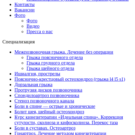
Контакты
Вакансии
Фото
Фото
Видео
Пресса о нас
Специализация
Межпозвоночная грыжа. Лечение без операции
Грыжа поясничного отдела
Грыжа грудного отдела
Грыжа шейного отдела
Ишиалгия, прострелы
Пояснично-крестцовый остеохондроз (грыжа l4 l5 s1)
Дорзальная грыжа
Протрузия дисков позвоночника
Спондилоартроз позвоночника
Стеноз позвоночного канала
Боли в спине — острые и хронические
Болит шея, шейный остеохондроз
Курс кинезитерапии «Идеальная спина». Коррекция
сутулости, сколиоза и кифосколиоза. Перекос таза
Боли в суставах. Остеоартроз
Гонартроз. Лечение методом кинезитерапии