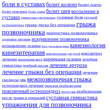
боли в суставах
болит колено
болит плечо
болит шея
воспаление в
болит поясница
болит спина
суставах
головные боли
грудной
гимнастика для пожилых
грыжа
грыжа диска без операции
остеохондроз
позвоночника
диагностика позвоночника
искривление позвоночника
здоровое питание
кинезиология
исправление осанки
йога для позвоночника
кинезитерапия
коксартроз
кинезитерапия для детей
коррекция осанки
лечение
лечебная
коррекция веса
лечение артроза
гимнастика
лечебный массаж
лечение грыжи без операции
лечение
межпозвоночная грыжа
сколиоза
лфк
остеохондроз лечение
перелом реабилитация
поясничный остеохондроз
реабилитация
протрузия
суставная гимнастика
после травм и операций
упражнения для позвоночника