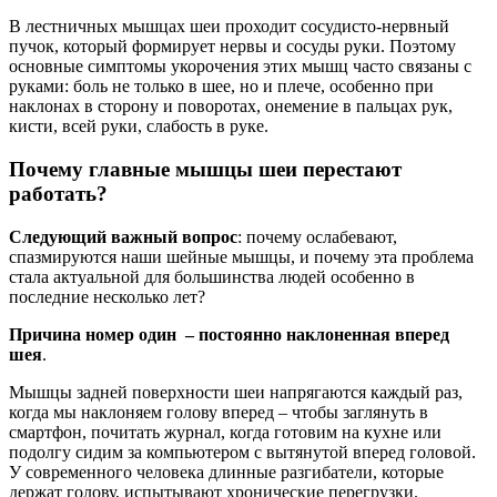
В лестничных мышцах шеи проходит сосудисто-нервный
пучок, который формирует нервы и сосуды руки. Поэтому
основные симптомы укорочения этих мышц часто связаны с
руками: боль не только в шее, но и плече, особенно при
наклонах в сторону и поворотах, онемение в пальцах рук,
кисти, всей руки, слабость в руке.
Почему главные мышцы шеи перестают
работать?
Следующий важный вопрос
: почему ослабевают,
спазмируются наши шейные мышцы, и почему эта проблема
стала актуальной для большинства людей особенно в
последние несколько лет?
Причина номер один – постоянно наклоненная вперед
шея
.
Мышцы задней поверхности шеи напрягаются каждый раз,
когда мы наклоняем голову вперед – чтобы заглянуть в
смартфон, почитать журнал, когда готовим на кухне или
подолгу сидим за компьютером с вытянутой вперед головой.
У современного человека длинные разгибатели, которые
держат голову, испытывают хронические перегрузки.