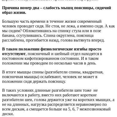
Причина номер два – слабость мышц поясницы, сидячий
образ жизни.
Большую часть времени в течение жизни современный
человек проводит сидя. Не стоя, не лежа, а именно сидя. А как
мы сидим? Облокотившись на спинку стула или в позе
банана, ссутулившись. Спина округлена, поясница
расслаблена, прогибается назад, голова вытянута вперед.
В таком положении физиологические изгибы просто
отсутствуют
, поясничный и шейный отдел находятся в
постоянном кифотизированном состоянии. И в таком
положении мы проводим по несколько часов в день.
В итоге мышцы спины (разгибатели спины, квадратная,
поясничная мышцы) ослабевают, человек не может в
положении сидя держать поясницу.
В таких условиях длинные разгибатели шеи тоже не
включаются в работу, вместо них работают короткие
разгибатели шеи, голова держится уже на коротких мышцах, а
не на длинных, нагрузка распределяется неравномерно по
всем дискам, а смещается больше на 5, 6, 7 межпозвонковый
диски.