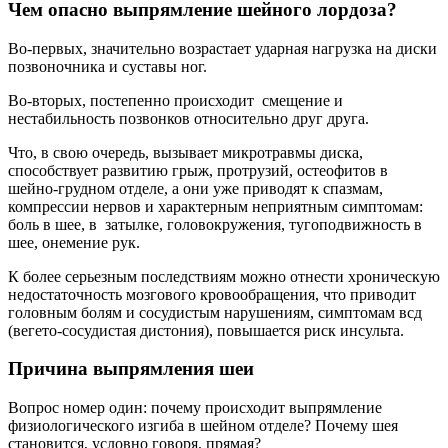
Чем опасно выпрямление шейного лордоза?
Во-первых, значительно возрастает ударная нагрузка на диски
позвоночника и суставы ног.
Во-вторых, постепенно происходит смещение и
нестабильность позвонков относительно друг друга.
Что, в свою очередь, вызывает микротравмы диска,
способствует развитию грыж, протрузий, остеофитов в
шейно-грудном отделе, а они уже приводят к спазмам,
компрессии нервов и характерным неприятным симптомам:
боль в шее, в затылке, головокружения, тугоподвижность в
шее, онемение рук.
К более серьезным последствиям можно отнести хроническую
недостаточность мозгового кровообращения, что приводит
головным болям и сосудистым нарушениям, симптомам всд
(вегето-сосудистая дистония), повышается риск инсульта.
Причина выпрямления шеи
Вопрос номер один: почему происходит выпрямление
физиологического изгиба в шейном отделе? Почему шея
становится, условно говоря, прямая?