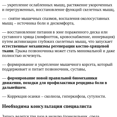
— укрепление ослабленных мышц, растяжение укороченных
и перегруженных, восстановление функций скелетных мышц,
— снятие мышечных спазмов, воспаления околосуставных
мышц – источника боли и дискомфорта,
— восстановление питания в зоне пораженного диска или
суставного хряща (лимфоотток, кровоснабжение, иннервация)
путем активизации глубоких скелетных мышц, что запускает
естественные механизмы регенерации костно-хрящевой
ткани
. Грыжа позвоночника может стать минимальной и даже
полностью исчезнуть.
— формирование и укрепление мышечного корсета, который
поддерживает и питает позвоночник, суставы,
—
формирование новой правильной биомеханики
движения, походки для профилактики рецидива боли в
дальнейшем
.
— Коррекция осанки – сколиоза, гиперкифоза, сутулости.
Необходима консультация специалиста
Запись ведется три раза в неделю (понедельник, среда,