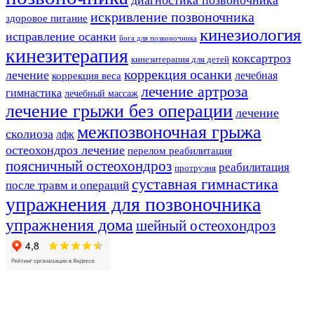
диагностика позвоночника
искривление позвоночника
здоровое питание
кинезиология
исправление осанки
йога для позвоночника
кинезитерапия
коксартроз
кинезитерапия для детей
коррекция осанки
лечение
лечебная
коррекция веса
лечение артроза
гимнастика
лечебный массаж
лечение грыжи без операции
лечение
межпозвоночная грыжа
сколиоза
лфк
остеохондроз лечение
перелом реабилитация
поясничный остеохондроз
реабилитация
протрузия
суставная гимнастика
после травм и операций
упражнения для позвоночника
упражнения дома
шейный остеохондроз