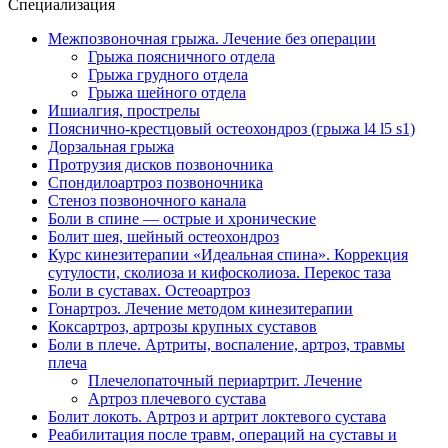
Специализация
Межпозвоночная грыжа. Лечение без операции
Грыжа поясничного отдела
Грыжа грудного отдела
Грыжа шейного отдела
Ишиалгия, прострелы
Пояснично-крестцовый остеохондроз (грыжа l4 l5 s1)
Дорзальная грыжа
Протрузия дисков позвоночника
Спондилоартроз позвоночника
Стеноз позвоночного канала
Боли в спине — острые и хронические
Болит шея, шейный остеохондроз
Курс кинезитерапии «Идеальная спина». Коррекция
сутулости, сколиоза и кифосколиоза. Перекос таза
Боли в суставах. Остеоартроз
Гонартроз. Лечение методом кинезитерапии
Коксартроз, артрозы крупных суставов
Боли в плече. Артриты, воспаление, артроз, травмы
плеча
Плечелопаточный периартрит. Лечение
Артроз плечевого сустава
Болит локоть. Артроз и артрит локтевого сустава
Реабилитация после травм, операций на суставы и