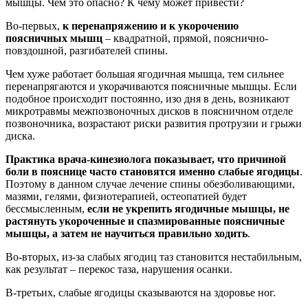
мышцы. Чем это опасно? К чему может привести?
Во-первых,
к перенапряжению и к укорочению
поясничных мышц
– квадратной, прямой, пояснично-
повздошной, разгибателей спины.
Чем хуже работает большая ягодичная мышца, тем сильнее
перенапрягаются и укорачиваются поясничные мышцы. Если
подобное происходит постоянно, изо дня в день, возникают
микротравмы межпозвоночных дисков в поясничном отделе
позвоночника, возрастают риски развития протрузии и грыжи
диска.
Практика врача-кинезиолога показывает, что причиной
боли в пояснице часто становятся именно слабые ягодицы
.
Поэтому в данном случае лечение спины обезболивающими,
мазями, гелями, физиотерапией, остеопатией будет
бессмысленным,
если не укрепить ягодичные мышцы, не
растянуть укороченные и спазмированные поясничные
мышцы, а затем не научиться правильно ходить
.
Во-вторых, из-за слабых ягодиц таз становится нестабильным,
как результат – перекос таза, нарушения осанки.
В-третьих, слабые ягодицы сказываются на здоровье ног.