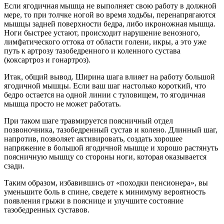
Если ягодичная мышца не выполняет свою работу в должной
мере, то при толчке ногой во время ходьбы, перенапрягаются
мышцы задней поверхности бедра, либо икроножная мышца.
Ноги быстрее устают, происходит нарушение венозного,
лимфатического оттока от области голени, икры, а это уже
путь к артрозу тазобедренного и коленного сустава
(коксартроз и гонартроз).
Итак, общий вывод. Ширина шага влияет на работу большой
ягодичной мышцы. Если ваш шаг настолько короткий, что
бедро остается на одной линии с туловищем, то ягодичная
мышца просто не может работать.
При таком шаге травмируется поясничный отдел
позвоночника, тазобедренный сустав и колено. Длинный шаг,
напротив, позволяет активировать, создать хорошее
напряжение в большой ягодичной мышце и хорошо растянуть
поясничную мышцу со стороны ноги, которая оказывается
сзади.
Таким образом, избавившись от «походки пенсионера», вы
уменьшите боль в спине, сведете к минимуму вероятность
появления грыжи в пояснице и улучшите состояние
тазобедренных суставов.