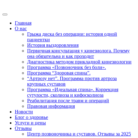
Главная
О нас
Грыжа диска без операции: история одной
пациентки
История выздоровления
Первичная консультация у кинезиолога. Почему
она обязательна и как проходит
Диагностика методом прикладной кинезиологии
Программа «Позвоночник без боли».
Программа “Здоровая спина”.
“Артрозу нет”. Программа против артроза
крупных суставов
Программа «Идеальная спина». Коррекция
сутулости, сколиоза и кифосколиоза
Реабилитация после травм и операций
Правовая информация
Новости
Блог о здоровье
Услуги и цены
Отзывы
Центр позвоночника и суставов. Отзывы за 2025