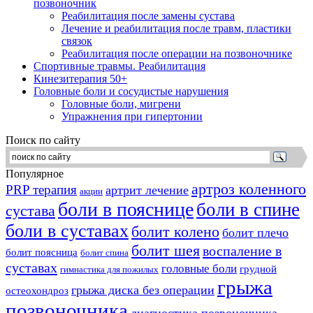
позвоночник
Реабилитация после замены сустава
Лечение и реабилитация после травм, пластики
связок
Реабилитация после операции на позвоночнике
Спортивные травмы. Реабилитация
Кинезитерапия 50+
Головные боли и сосудистые нарушения
Головные боли, мигрени
Упражнения при гипертонии
Поиск по сайту
Популярное
артроз коленного
PRP терапия
артрит лечение
акции
боли в пояснице
боли в спине
сустава
боли в суставах
болит колено
болит плечо
болит шея
воспаление в
болит поясница
болит спина
суставах
головные боли
грудной
гимнастика для пожилых
грыжа
грыжа диска без операции
остеохондроз
позвоночника